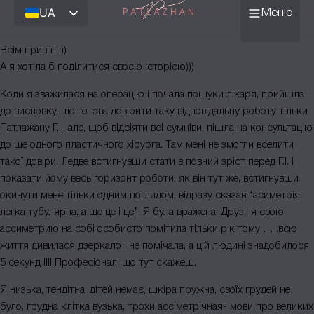
UA
Меню
Про центр
Всім привіт! ;))
А я хотіла б поділитися своєю історією)))
Лікарі
Коли я зважилася на операцію і почала пошуки лікаря, прийшла
Школа пластичної
до висновку, що готова довірити таку відповідальну роботу тільки
Патлажану Г.І., але, щоб відсіяти всі сумніви, пішла на консультацію
хірургії
до ще одного пластичного хірурга. Там мені не змогли вселити
такої довіри. Ледве встигнувши стати в повний зріст перед Г.І. і
Відгуки
показати йому весь горизонт роботи, як він тут же, встигнувши
окинути мене тільки одним поглядом, відразу сказав “асиметрія,
Ціни
легка тубулярна, а ще це і це”. Я була вражена. Друзі, я свою
ассиметрию на собі особисто помітила тільки рік тому … .всю
Блог
життя дивилася дзеркало і не помічала, а цій людині знадобилося
5 секунд !!!! Професіонал, що тут скажеш.
Контакти
Я низька, тендітна, дітей немає, шкіра пружна, своїх грудей не
було, грудна клітка вузька, трохи ассіметрічная- мови про великих