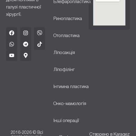
досягненнями в
Блефаропластика
галузі пластичної
хірургії.
Ринопластика
Отопластика
Ліпосакція
Ліпофілінг
Інтимна пластика
Онко-мамологія
Інші операції
2016-2026 © Всі
Створено в
Karagez