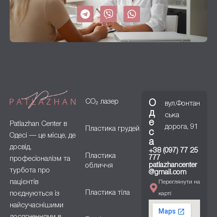
CO₂ лазер
О
вул.Фонтан
д
ська
е
Patlazhan Center в
дорога, 91
Пластика грудей
с
Одесі — це місце, де
а
досвід,
+38 (097) 77 25
Пластика
777
професіоналізм та
patlazhancenter
обличчя
турбота про
@gmail.com
пацієнтів
Переглянути на
Пластика тіла
поєднуються із
карті
найсучаснішими