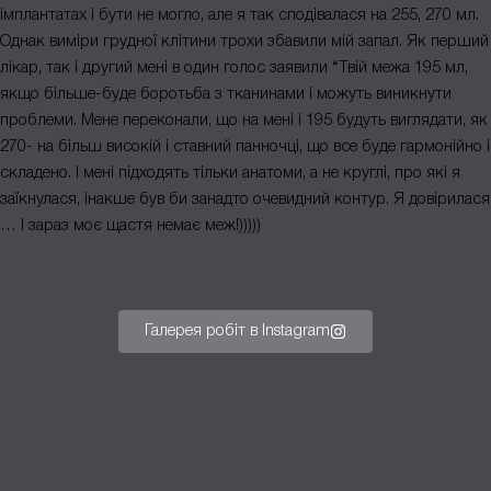
імплантатах і бути не могло, але я так сподівалася на 255, 270 мл.
Однак виміри грудної клітини трохи збавили мій запал. Як перший
лікар, так і другий мені в один голос заявили “Твій межа 195 мл,
якщо більше-буде боротьба з тканинами і можуть виникнути
проблеми. Мене переконали, що на мені і 195 будуть виглядати, як
270- на більш високій і ставний панночці, що все буде гармонійно і
складено. І мені підходять тільки анатоми, а не круглі, про які я
заїкнулася, інакше був би занадто очевидний контур. Я довірилася
… І зараз моє щастя немає меж!)))))
Галерея робiт в Instagram