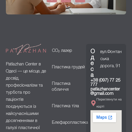
CO₂ лазер
О
вул.Фонтан
д
ська
е
Patlazhan Center в
дорога, 91
Пластика грудей
с
Одесі — це місце, де
а
досвід,
+38 (097) 77 25
Пластика
777
професіоналізм та
patlazhancenter
обличчя
турбота про
@gmail.com
пацієнтів
Переглянути на
Пластика тіла
поєднуються із
карті
найсучаснішими
досягненнями в
Блефаропластика
галузі пластичної