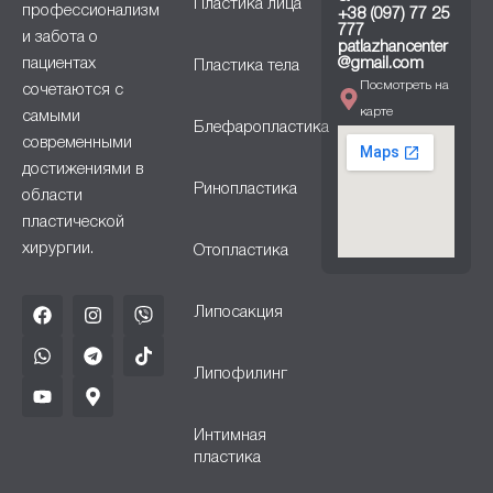
Пластика лица
профессионализм
+38 (097) 77 25
777
и забота о
patlazhancenter
пациентах
@gmail.com
Пластика тела
Посмотреть на
сочетаются с
карте
самыми
Блефаропластика
современными
достижениями в
Ринопластика
области
пластической
хирургии.
Отопластика
Липосакция
Липофилинг
Интимная
пластика