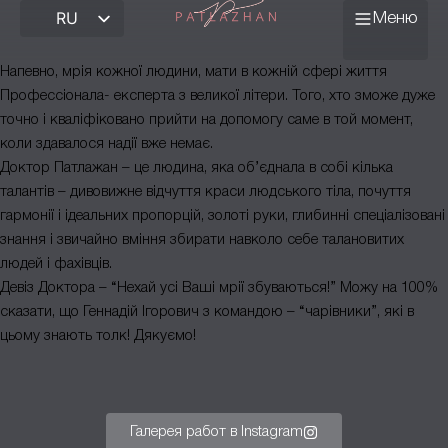
RU
Меню
О центре
Напевно, мрія кожної людини, мати в кожній сфері життя
Профессіонала- експерта з великої літери. Того, хто зможе дуже
Врачи
точно і кваліфіковано прийти на допомогу саме в той момент,
коли здавалося надії вже немає.
Школа пластической
Доктор Патлажан – це людина, яка об’єднала в собі кілька
хирургии
талантів – дивовижне відчуття краси людського тіла, почуття
гармонії і ідеальних пропорцій, золоті руки, глибинні спеціалізовані
Отзывы
знання і звичайно вміння збирати навколо себе талановитих
людей і фахівців.
Цены
Девіз Доктора – “Нехай усі Ваші мрії збуваються!” Можу на 100%
сказати, що Геннадій Ігорович з командою – “чарівники”, які в
Блог
цьому знають толк! Дякуємо!
Контакты
Галерея работ в Instagram