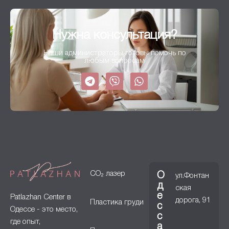
Нужна консультация?
Наши администраторы готовы помочь по
любым вопросам
CO₂ лазер
О
ул.Фонтан
д
ская
е
Patlazhan Center в
дорога, 91
Пластика груди
с
Одессе - это место,
с
где опыт,
а