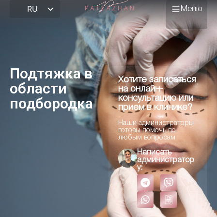
RU
Меню
О центре
Врачи
Подтяжка в
Школа пластической
Хотите записаться
области
на онлайн-
хирургии
консультацию или
подбородка
прием в клинике?
Отзывы
Наши администраторы
готовы помочь по
Цены
любым вопросам
Написать
администратор
Блог
у:
Контакты