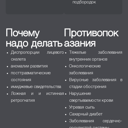
подбородок
Почему
Противопок
надо делать
азания
Диспропорции лицевого
Тяжелые заболевания
скелета
внутренних органов
аномалии развития
Онкологические
посттравматические
заболевания
состояния
Вирусные заболевания в
имиджевые свидетельства
стадии обострения
Ложная и и истинная
Нарушение
ретрогнатия
свертываемости крови
Угревая сыпь
Сахарный диабет
Заболевания сердечно-