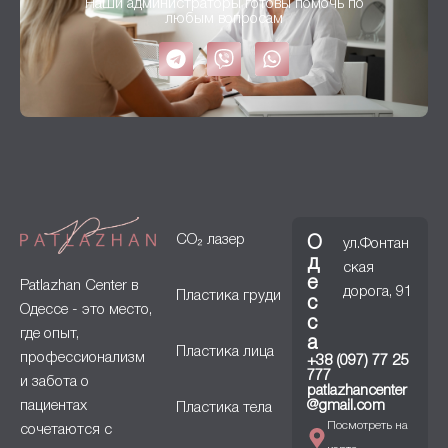
Наши администраторы готовы помочь по
любым вопросам
CO₂ лазер
О
ул.Фонтан
д
ская
е
Patlazhan Center в
дорога, 91
Пластика груди
с
Одессе - это место,
с
где опыт,
а
Пластика лица
профессионализм
+38 (097) 77 25
777
и забота о
patlazhancenter
пациентах
@gmail.com
Пластика тела
Посмотреть на
сочетаются с