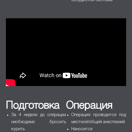
сосудистой системы
Подготовка
Операция
За 4 недели до операции
Операция проводится под
необходимо бросить
местной/общей анестезией
курить
Наносится